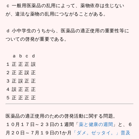
ｃ 一般用医薬品の乱用によって、薬物依存は生じない
が、違法な薬物の乱用につながることがある。
ｄ 小中学生のうちから、医薬品の適正使用の重要性等に
ついての啓発が重要である。
ａ ｂ ｃ ｄ
１ 正 正 正 誤
２ 正 正 誤 正
３ 正 誤 正 正
４ 誤 正 正 正
５ 正 正 正 正
医薬品の適正使用のための啓発活動に関する問題。
１０月１７日～２３日の１週間「
薬と健康の週間
」と、６
月２０日～７月１９日の1か月
「ダメ。ゼッタイ。」普及