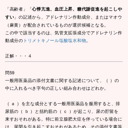
「高齢者」「
心悸亢進、血圧上昇、糖代謝促進を起こしや
すい
」の記述から、アドレナリン作動成分、またはマオウ
（麻黄）が配合されているものが選択候補となる。
この中で該当するのは、気管支拡張成分でアドレナリン作
動成分の
トリメトキノール塩酸塩水和物
。
正解・・・４
問59
一般用医薬品の添付文書に関する記述について、（ ）の
中に入れるべき字句の正しい組み合わせはどれか。
（ ａ ）を主な成分とする一般用医薬品を服用すると、排
尿筋の（ ｂ ）と括約筋の（ ｃ ）が起こり、尿の貯留を
来すおそれがある。特に前立腺肥大症を伴っている場合に
は、尿閉を引き起こすおそれがあるため、その添付文書等