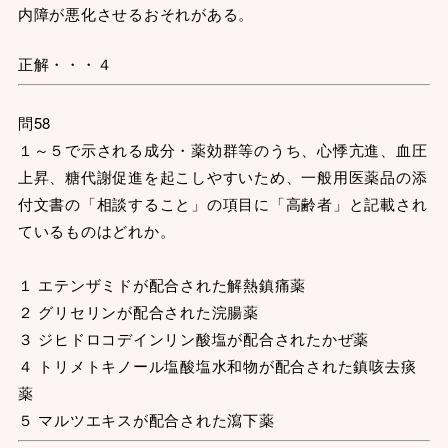
内障が悪化させるおそれがある。
正解・・・４
問58
１～５で示される成分・薬効群等のうち、心悸亢進、血圧
上昇、糖代謝促進を起こしやすいため、一般用医薬品の添
付文書の「相談すること」の項目に「高齢者」と記載され
ているものはどれか。
１ エテンザミドが配合された解熱鎮痛薬
２ グリセリンが配合された浣腸薬
３ ジヒドロコデインリン酸塩が配合されたかぜ薬
４ トリメトキノール塩酸塩水和物が配合された鎮咳去痰
薬
５ マルツエキスが配合された瀉下薬