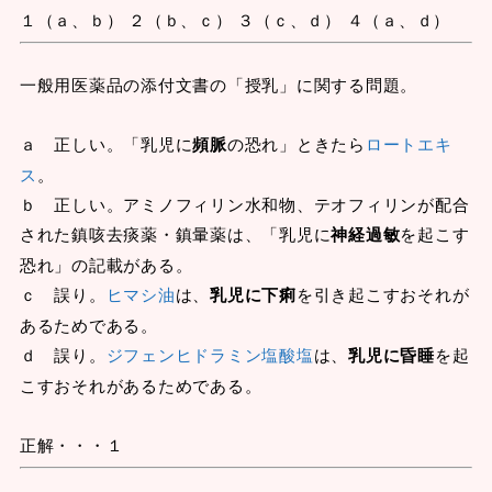
１（ａ、ｂ） ２（ｂ、ｃ） ３（ｃ、ｄ） ４（ａ、ｄ）
一般用医薬品の添付文書の「授乳」に関する問題。
ａ 正しい。「乳児に
頻脈
の恐れ」ときたら
ロートエキ
ス
。
ｂ 正しい。アミノフィリン水和物、テオフィリンが配合
された鎮咳去痰薬・鎮暈薬は、「乳児に
神経過敏
を起こす
恐れ」の記載がある。
ｃ 誤り。
ヒマシ油
は、
乳児に下痢
を引き起こすおそれが
あるためである。
ｄ 誤り。
ジフェンヒドラミン塩酸塩
は、
乳児に昏睡
を起
こすおそれがあるためである。
正解・・・１