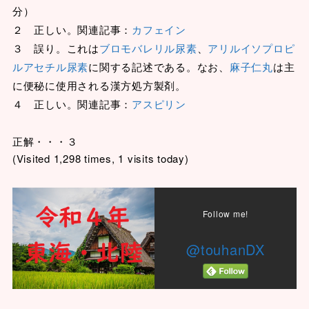
分）
２ 正しい。関連記事：
カフェイン
３ 誤り。これは
ブロモバレリル尿素
、
アリルイソプロピ
ルアセチル尿素
に関する記述である。なお、
麻子仁丸
は主
に便秘に使用される漢方処方製剤。
４ 正しい。関連記事：
アスピリン
正解・・・３
(Visited 1,298 times, 1 visits today)
Follow me!
@touhanDX