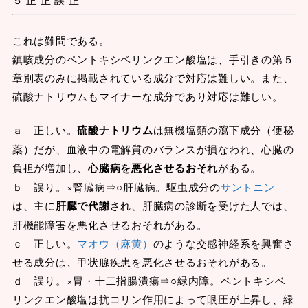
これは難問である。
鎮咳成分のペントキシベリンクエン酸塩は、手引きの第５
章別表のみに掲載されている成分で対応は難しい。また、
硫酸ナトリウムもマイナーな成分であり対応は難しい。
ａ 正しい。
硫酸ナトリウム
は無機塩類の瀉下成分（便秘
薬）だが、血液中の電解質のバランスが損なわれ、心臓の
負担が増加し、
心臓病を悪化させるおそれ
がある。
ｂ 誤り。×腎臓病⇒○肝臓病。駆虫成分の
サントニン
は、主に
肝臓で代謝
され、肝臓病の診断を受けた人では、
肝機能障害を悪化させるおそれがある。
ｃ 正しい。
マオウ（麻黄）
のような交感神経系を興奮さ
せる成分は、甲状腺疾患を悪化させるおそれがある。
ｄ 誤り。×胃・十二指腸潰瘍⇒○緑内障。ペントキシベ
リンクエン酸塩は抗コリン作用によって眼圧が上昇し、緑