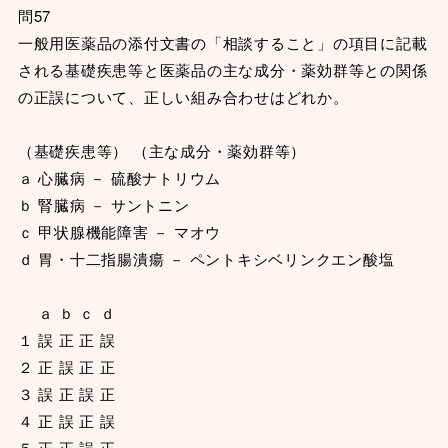
問57
一般用医薬品の添付文書の「相談すること」の項目に記載
される基礎疾患等と医薬品の主な成分・薬効群等との関係
の正誤について、正しい組み合わせはどれか。
（基礎疾患等） （主な成分・薬効群等）
ａ 心臓病 － 硫酸ナトリウム
ｂ 腎臓病 － サントニン
ｃ 甲状腺機能障害 － マオウ
ｄ 胃・十二指腸潰瘍 － ペントキシベリンクエン酸塩
ａ ｂ ｃ ｄ
１ 誤 正 正 誤
２ 正 誤 正 正
３ 誤 正 誤 正
４ 正 誤 正 誤
５ 正 正 誤 正