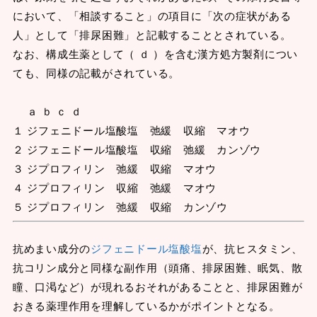
において、「相談すること」の項目に「次の症状がある
人」として「排尿困難」と記載することとされている。
なお、構成生薬として（ ｄ ）を含む漢方処方製剤につい
ても、同様の記載がされている。
ａ ｂ ｃ ｄ
１ ジフェニドール塩酸塩 弛緩 収縮 マオウ
２ ジフェニドール塩酸塩 収縮 弛緩 カンゾウ
３ ジプロフィリン 弛緩 収縮 マオウ
４ ジプロフィリン 収縮 弛緩 マオウ
５ ジプロフィリン 弛緩 収縮 カンゾウ
抗めまい成分の
ジフェニドール塩酸塩
が、抗ヒスタミン、
抗コリン成分と同様な副作用（頭痛、排尿困難、眠気、散
瞳、口渇など）が現れるおそれがあることと、排尿困難が
おきる薬理作用を理解しているかがポイントとなる。