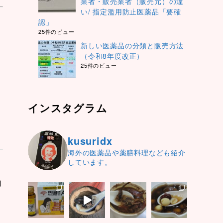
業者・販売業者（販売元）の違
い/ 指定濫用防止医薬品「要確
認」
25件のビュー
新しい医薬品の分類と販売方法
（令和8年度改正）
25件のビュー
インスタグラム
kusuridx
海外の医薬品や薬膳料理なども紹介
しています。
句