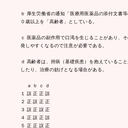
ｂ 厚生労働省の通知「医療用医薬品の添付文書
０歳以上を「高齢者」としている。
ｃ 医薬品の副作用で口渇を生じることがあり、
発しやすくなるので注意が必要である。
ｄ 高齢者は、持病（基礎疾患）を抱えているこ
したり、治療の妨げとなる場合がある。
ａ ｂ ｃ ｄ
１ 誤 正 正 誤
２ 正 誤 正 正
３ 誤 正 誤 正
４ 正 誤 正 誤
５ 正 正 誤 正