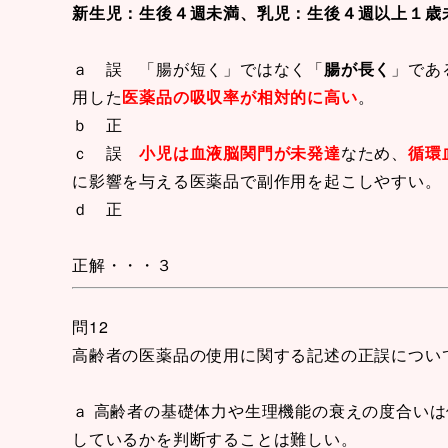
新生児：生後４週未満、乳児：生後４週以上１歳
ａ 誤 「腸が短く」ではなく「
腸が長く
」であ
用した
医薬品の吸収率が相対的に高い
。
ｂ 正
ｃ 誤
小児は血液脳関門が未発達
なため、
循環
に影響を与える医薬品で副作用を起こしやすい。
ｄ 正
正解・・・３
問12
高齢者の医薬品の使用に関する記述の正誤につい
ａ 高齢者の基礎体力や生理機能の衰えの度合い
しているかを判断することは難しい。