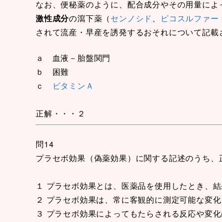
なお、便秘薬のように、配合成分やその用量によ
激性成分
の瀉下薬（
センノシド
、
ピコスルファー
されて流産・早産を誘発するおそれについて記載
ａ 血液－胎盤関門
ｂ 困難
ｃ
ビタミンＡ
正解・・・２
問14
プラセボ効果（偽薬効果）に関する記述のうち、
１ プラセボ効果とは、医薬品を使用したとき、
２ プラセボ効果は、常に客観的に測定可能な変
３ プラセボ効果によってもたらされる反応や変