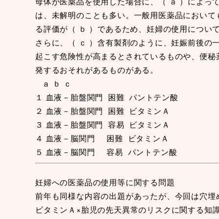
母体が医薬品を使用した場合に、（ ａ ）によっ
は、未解明のことも多い。一般用医薬品において
る評価が（ ｂ ）であるため、妊婦の使用につい
さらに、（ ｃ ）含有製剤のように、妊娠前後の
起こす危険性が高まるとされているものや、便秘
発するおそれがあるものがある。
ａ ｂ ｃ
１ 血液－胎盤関門 困難 パントテン酸
２ 血液－胎盤関門 困難 ビタミンＡ
３ 血液－胎盤関門 容易 ビタミンＡ
４ 血液－脳関門 困難 ビタミンＡ
５ 血液－脳関門 容易 パントテン酸
妊婦への医薬品の使用等に関する問題
前年も同様な内容の出題があったが、今回は穴埋
ビタミンＡ×胎児の先天異常のリスクに関する知