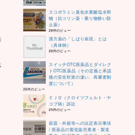
スコポラミン臭化水素酸塩水和
６
物（抗コリン薬・乗り物酔い防
止薬）
28件のビュー
漢方薬の「しばり表現」とは
誘
（具体例）
26件のビュー
化
スイッチOTC医薬品とダイレク
トOTC医薬品（その定義と承認
後の安全対策の違い、再審査制
度について）
26件のビュー
ＣＪＤ（クロイツフェルト・ヤ
コブ病）訴訟
25件のビュー
容器・外箱等への法定表示事項
/ 医薬品の製造販売業者・製造