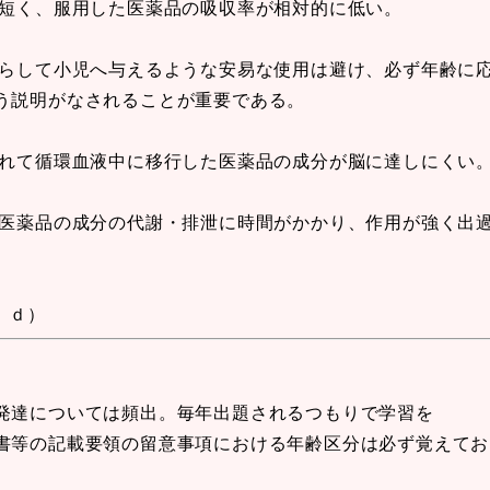
が短く、服用した医薬品の吸収率が相対的に低い。
減らして小児へ与えるような安易な使用は避け、必ず年齢に
う説明がなされることが重要である。
されて循環血液中に移行した医薬品の成分が脳に達しにくい
、医薬品の成分の代謝・排泄に時間がかかり、作用が強く出
、ｄ）
発達については頻出。毎年出題されるつもりで学習を
書等の記載要領の留意事項における年齢区分は必ず覚えてお