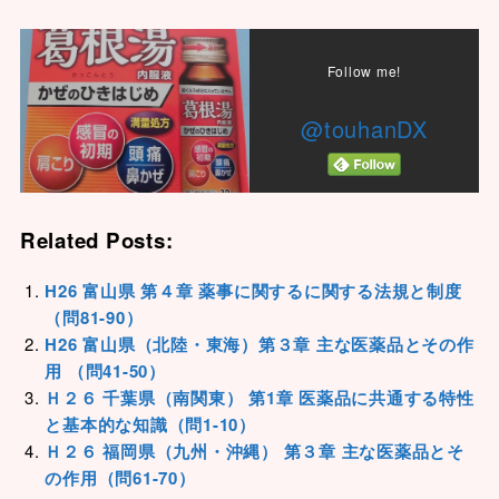
Follow me!
@touhanDX
Related Posts:
H26 富山県 第４章 薬事に関するに関する法規と制度
（問81-90）
H26 富山県（北陸・東海）第３章 主な医薬品とその作
用 （問41-50）
Ｈ２６ 千葉県（南関東） 第1章 医薬品に共通する特性
と基本的な知識（問1-10）
Ｈ２６ 福岡県（九州・沖縄） 第３章 主な医薬品とそ
の作用（問61-70）