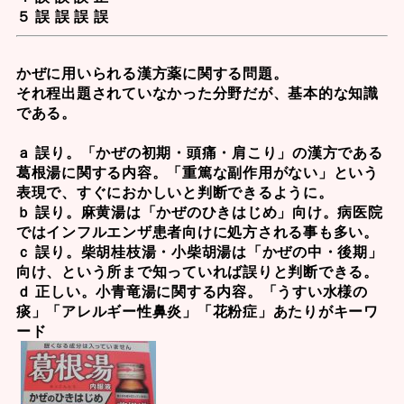
５ 誤 誤 誤 誤
かぜに用いられる漢方薬に関する問題。
それ程出題されていなかった分野だが、基本的な知識
である。
ａ 誤り。「かぜの初期・頭痛・肩こり」の漢方である
葛根湯
に関する内容。「重篤な副作用がない」という
表現で、すぐにおかしいと判断できるように。
ｂ 誤り。
麻黄湯
は「かぜのひきはじめ」向け。病医院
ではインフルエンザ患者向けに処方される事も多い。
ｃ 誤り。柴胡桂枝湯・
小柴胡湯
は「かぜの中・後期」
向け、という所まで知っていれば誤りと判断できる。
ｄ 正しい。
小青竜湯
に関する内容。「うすい水様の
痰」「アレルギー性鼻炎」「花粉症」あたりがキーワ
ード