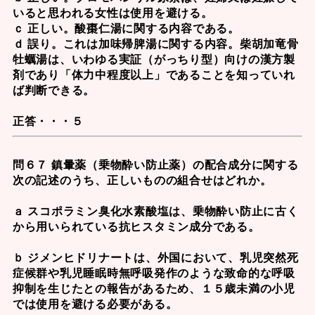
いると思われる女性は使用を避ける。
ｃ 正しい。
酸棗仁湯
に関する内容である。
ｄ 誤り。これは
加味帰脾湯
に関する内容。
柴胡加竜骨
牡蠣湯
は、いわゆる実証（がっちり型）向けの漢方製
剤であり「体力中程度以上」であることを知っていれ
ば判断できる。
正答・・・５
問６７ 鎮暈薬（乗物酔い防止薬）の配合成分に関する
次の記述のうち、正しいものの組合せはどれか。
ａ スコポラミン臭化水素酸塩は、乗物酔い防止に古く
から用いられている抗ヒスタミン成分である。
ｂ ジメンヒドリナートは、外国において、乳児突然死
症候群や乳児睡眠時無呼吸発作のような致命的な呼吸
抑制を生じたとの報告があるため、１５歳未満の小児
では使用を避ける必要がある。