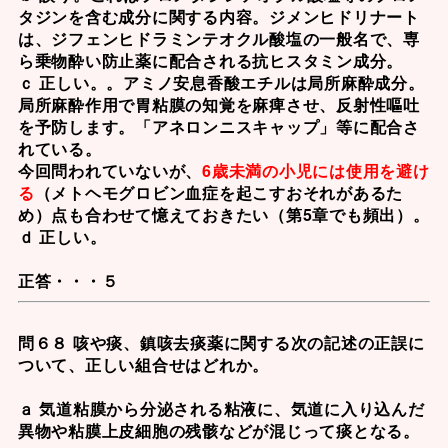
タジン
を含む成分に関する内容。ジメンヒドリナート
は、ジフェンヒドラミンテオクル酸塩の一般名で、専
ら乗物酔い防止薬に配合される抗ヒスタミン成分。
ｃ 正しい。。
アミノ安息香酸エチル
は局所麻酔成分。
局所麻酔作用で胃粘膜の知覚を麻痺させ、反射性嘔吐
を予防します。「アネロンニスキャップ」等に配合さ
れている。
今回問われていないが、
6歳未満の小児には使用を避け
る
（メトヘモグロビン血症を起こすおそれがあるた
め）点も合わせて憶えておきたい（第5章でも頻出）。
ｄ 正しい。
正答・・・５
問６８ 咳や痰、鎮咳去痰薬に関する次の記述の正誤に
ついて、正しい組合せはどれか。
ａ 気道粘膜から分泌される粘液に、気道に入り込んだ
異物や粘膜上皮細胞の残骸などが混じって痰となる。