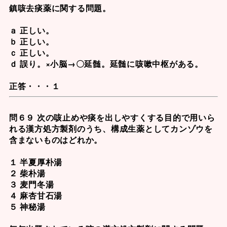
鎮咳去痰薬に関する問題。
ａ 正しい。
ｂ 正しい。
ｃ 正しい。
ｄ 誤り。×小脳→〇延髄。延髄に咳嗽中枢がある。
正答・・・１
問６９ 次の咳止めや痰を出しやすくする目的で用いら
れる漢方処方製剤のうち、構成生薬としてカンゾウを
含まないものはどれか。
１ 半夏厚朴湯
２ 柴朴湯
３ 麦門冬湯
４ 麻杏甘石湯
５ 神秘湯