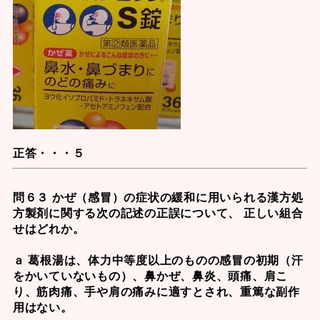
正答・・・５
問６３ かぜ（感冒）の症状の緩和に用いられる漢方処
方製剤に関する次の記述の正誤について、 正しい組合
せはどれか。
ａ 葛根湯は、体力中等度以上のものの感冒の初期（汗
をかいていないもの）、鼻かぜ、鼻炎、頭痛、肩こ
り、筋肉痛、手や肩の痛みに適すとされ、重篤な副作
用はない。