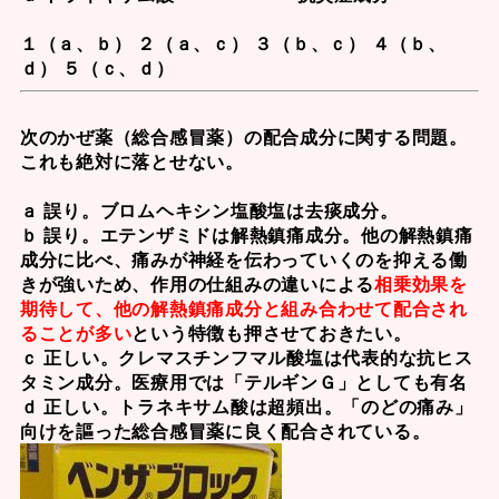
１（ａ、ｂ） ２（ａ、ｃ） ３（ｂ、ｃ） ４（ｂ、
ｄ） ５（ｃ、ｄ）
次のかぜ薬（総合感冒薬）の配合成分に関する問題。
これも絶対に落とせない。
ａ 誤り。
ブロムヘキシン塩酸塩
は去痰成分。
ｂ 誤り。
エテンザミド
は解熱鎮痛成分。他の解熱鎮痛
成分に比べ、痛みが神経を伝わっていくのを抑える働
きが強いため、作用の仕組みの違いによる
相乗効果を
期待して、他の解熱鎮痛成分と組み合わせて配合され
ることが多い
という特徴も押させておきたい。
ｃ 正しい。
クレマスチンフマル酸塩
は代表的な抗ヒス
タミン成分。医療用では「テルギンＧ」としても有名
ｄ 正しい。
トラネキサム酸
は超頻出。「のどの痛み」
向けを謳った総合感冒薬に良く配合されている。