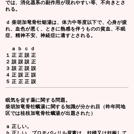
では、消化器系の副作用が現れやすい等、不向きとさ
れる。
ｄ 柴胡加竜骨牡蛎湯は、体力中等度以下で、心身が疲
れ、血色が悪く、ときに熱感を伴うものの貧血、不眠
症、精神不安、神経症に適すとされる。
ａ ｂ ｃ ｄ
１ 正 正 誤 正
２ 誤 誤 誤 正
３ 誤 正 誤 誤
４ 正 誤 正 誤
５ 正 正 正 誤
眠気を促す薬に関する問題。
柴胡加竜骨牡蠣湯
に関する知識が分かれ目（昨年同地
区では桂枝加竜骨牡蠣湯が出題された）
ａ 正しい。
ｂ 正しい。
ブロモバレリル尿素
は、妊婦又は妊娠して