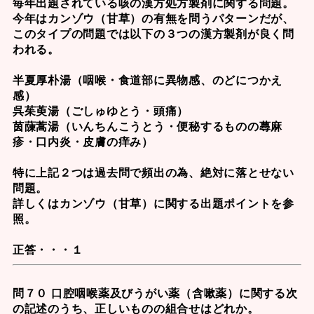
毎年出題されている咳の漢方処方製剤に関する問題。
今年はカンゾウ（甘草）の有無を問うパターンだが、
このタイプの問題では以下の３つの漢方製剤が良く問
われる。
半夏厚朴湯
（咽喉・食道部に異物感、のどにつかえ
感）
呉茱萸湯
（ごしゅゆとう・頭痛）
茵蔯蒿湯
（いんちんこうとう・便秘するものの蕁麻
疹・口内炎・皮膚の痒み）
特に上記２つは過去問で頻出の為、絶対に落とせない
問題。
詳しくは
カンゾウ（甘草）に関する出題ポイント
を参
照。
正答・・・１
問７０ 口腔咽喉薬及びうがい薬（含嗽薬）に関する次
の記述のうち、正しいものの組合せはどれか。