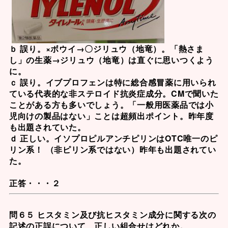
ｂ 誤り。×ボウイ→〇
ジリュウ（地竜）
。「熱さま
し」の生薬→ジリュウ（地竜）は直ぐに思いつくよう
に。
ｃ 誤り。
イブプロフェン
は特に総合感冒薬に用いられ
ている代表的な非ステロイド抗炎症成分。CMで聞いた
ことがある方も多いでしょう。「
一般用医薬品では小
児向けの製品はない
」ことは超頻出ポイント。昨年度
も出題されていた。
ｄ 正しい。
イソプロピルアンチピリン
はOTC唯一のピ
リン系！ （非ピリン系ではない）昨年も出題されてい
た。
正答・・・２
問６５ ヒスタミン及び抗ヒスタミン成分に関する次の
記述の正誤について、正しい組合せはどれか。