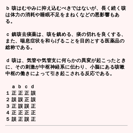
ｂ 咳はむやみに抑え込むべきではないが、長く続く咳
は体力の消耗や睡眠不足をまねくなどの悪影響もあ
る。
ｃ 鎮咳去痰薬は、咳を鎮める、痰の切れを良くする、
また、喘息症状を和らげることを目的とする医薬品の
総称である。
ｄ 咳は、気管や気管支に何らかの異変が起こったとき
に、その刺激が中枢神経系に伝わり、小脳にある咳嗽
中枢の働きによって引き起こされる反応である。
ａ ｂ ｃ ｄ
１ 正 正 正 誤
２ 誤 誤 正 誤
３ 正 誤 誤 正
４ 正 正 正 正
５ 誤 正 誤 正