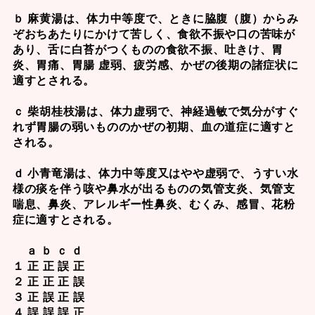
ｂ 麻黄湯は、体力中等度で、ときに脇腹（腹）からみ
ぞおちあたりにかけて苦しく、食欲不振や口の苦味が
あり、舌に白苔がつくものの食欲不振、吐きけ、胃
炎、胃痛、胃腸 虚弱、疲労感、かぜの後期の諸症状に
適すとされる。
ｃ 柴胡桂枝湯は、体力虚弱で、神経過敏で気分がすぐ
れず胃腸の弱いもののかぜの初期、血の道症に適すと
される。
ｄ 小青竜湯は、体力中等度又はやや虚弱で、うすい水
様の痰を伴う咳や鼻水が出るものの気管支炎、気管支
喘息、鼻炎、アレルギー性鼻炎、むくみ、感冒、花粉
症に適すとされる。
ａ ｂ ｃ ｄ
１ 正 正 誤 正
２ 正 正 正 誤
３ 正 誤 正 誤
４ 誤 誤 誤 正