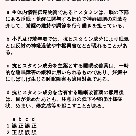
ａ 生体内情報伝達物質であるヒスタミンは、脳の下部
にある睡眠・覚醒に関与する部位で神経細胞の刺激を
介して、覚醒の維持や調節を行う働きを担っている。
ｂ 小児及び若年者では、抗ヒスタミン成分により眠気
とは反対の神経過敏や中枢興奮などが現れることがあ
る。
ｃ 抗ヒスタミン成分を主薬とする睡眠改善薬は、一時
的な睡眠障害の緩和に用いられるものであり、妊娠中
にしばしば生じる睡眠障害も適用対象である。
ｄ 抗ヒスタミン成分を含有する睡眠改善薬の服用後
は、目が覚めたあとも、注意力の低下や寝ぼけ様症
状、めまい、倦怠感等を起こすことがある。
ａ ｂ ｃ ｄ
１ 誤 正 誤 正
２ 正 誤 誤 誤