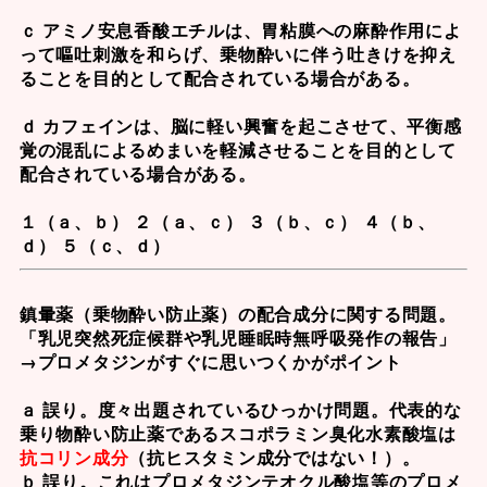
ｃ アミノ安息香酸エチルは、胃粘膜への麻酔作用によ
って嘔吐刺激を和らげ、乗物酔いに伴う吐きけを抑え
ることを目的として配合されている場合がある。
ｄ カフェインは、脳に軽い興奮を起こさせて、平衡感
覚の混乱によるめまいを軽減させることを目的として
配合されている場合がある。
１（ａ、ｂ） ２（ａ、ｃ） ３（ｂ、ｃ） ４（ｂ、
ｄ） ５（ｃ、ｄ）
鎮暈薬（乗物酔い防止薬）の配合成分に関する問題。
「乳児突然死症候群や乳児睡眠時無呼吸発作の報告」
→
プロメタジン
がすぐに思いつくかがポイント
ａ 誤り。度々出題されているひっかけ問題。代表的な
乗り物酔い防止薬である
スコポラミン臭化水素酸塩
は
抗コリン成分
（抗ヒスタミン成分ではない！）。
ｂ 誤り。これはプロメタジンテオクル酸塩等の
プロメ