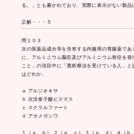
る。」とも書かれており、実際に表示がない製品
正解・・・５
問１０３
次の医薬品成分等を含有する内服用の胃腸薬であ
に、アルミニウム脳症及びアルミニウム骨症を発
こと」の項目中に「透析療法を受けている人」と
はどれか。
ａ アルジオキサ
ｂ 次没食子酸ビスマス
ｃ スクラルファート
ｄ アカメガシワ
１（ａ、ｂ） ２（ａ、ｃ） ３（ａ、ｄ） ４（ｂ