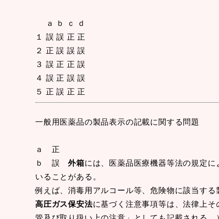
ａ ｂ ｃ ｄ
１ 誤 誤 正 正
２ 正 誤 誤 誤
３ 誤 正 正 誤
４ 誤 正 誤 誤
５ 正 誤 正 正
一般用医薬品の製品表示の記載に関する問題
ａ 正
ｂ 誤
外箱
には、医薬品医療機器等法の規定に
いることがある。
例えば、消毒用アルコール等、危険物に該当する
高圧ガス保安法
に基づく注意事項等は、法律上そ
管及び取り扱い上の注意」としても記載される。