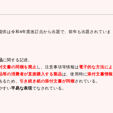
提供は令和4年度改訂点から出題で、前年も出題されていま
品
に関する記述。
付文書の同梱を廃止
し、注意事項等情報は
電子的な方法によ
品等の消費者が直接購入する製品
は、使用時に
添付文書情報
あるため、
引き続き紙の添付文書が同梱
されている。
やすい
平易な表現
でなされている。