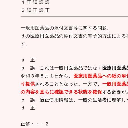
４ 正 誤 誤 誤
５ 誤 正 誤 正
一般用医薬品の添付文書等に関する問題。
ｄの医療用医薬品の添付文書の電子的方法による
す。
ａ 正
ｂ 誤 これは一般用医薬品ではなく
医療用医薬
令和３年８月１日から、
医療用医薬品への紙の添
り提供
されることとなった。一方で、
一般用医薬
の内容を直ちに確認できる状態を確保
する必要が
ｃ 誤 適正使用情報は、一般の生活者に理解し
ｄ 正
正解・・・２