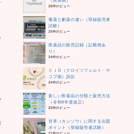
（具体例）
26件のビュー
毒薬と劇薬の違い（登録販売者
試験）
25件のビュー
ギ
医薬品の販売記録（記載例あ
り）
24件のビュー
ＣＪＤ（クロイツフェルト・ヤ
さ
コブ病）訴訟
24件のビュー
新しい医薬品の分類と販売方法
あ
（令和8年度改正）
23件のビュー
甘草（カンゾウ）に関する出題
確
ポイント（登録販売者試験）
21件のビュー