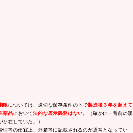
期限
については、適切な保存条件の下で
製造後３年を超えて
医薬品
において
法的な表示義務はない
。（確かに一昔前の漢
が存在していた。）
管理等の便宜上、外箱等に記載されるのが通常となってい