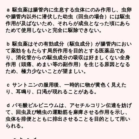
ａ 駆虫薬は腸管内に生息する虫体にのみ作用し、虫卵
や腸管内以外に潜伏した幼虫（回虫の場合）には駆虫
作用が及ばないため、それらが成虫となった頃にあら
ためて使用しないと完全に駆除できない。
ｂ 駆虫薬はその有効成分（駆虫成分）が腸管内におい
て薬効をもたらす局所作用を目的とする医薬品であ
り、消化管からの駆虫成分の吸収は好ましくない全身
作用（頭痛、めまい等の副作用）を生じる原因となる
ため、極力少ないことが望ましい。
ｃ サントニンの服用後、一時的に物が黄色く見えた
り、耳鳴り、口渇が現れることがある。
ｄ パモ酸ピルビニウムは、アセチルコリン伝達を妨げ
て、回虫及び蟯虫の運動筋を麻痺させる作用を示し、
虫体を排便とともに排出させることを目的として用い
られる。