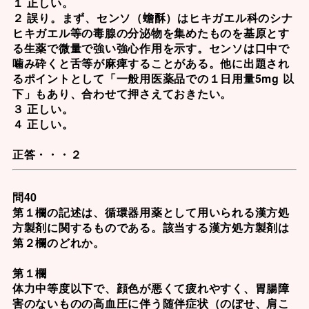
１ 正しい。
２ 誤り。まず、
センソ（蟾酥）
はヒキガエル科のシナ
ヒキガエル等の毒腺の分泌物を集めたものを基原とす
る生薬で微量で強い強心作用を示す。センソは口中で
噛み砕くと舌等が麻痺することがある。他に出題され
るポイントとして「一般用医薬品での
１日用量5mg 以
下
」もあり、合わせて押さえておきたい。
３ 正しい。
４ 正しい。
正答・・・２
問40
第１欄の記述は、循環器用薬として用いられる漢方処
方製剤に関するものである。該当する漢方処方製剤は
第２欄のどれか。
第１欄
体力中等度以下で、顔色が悪くて疲れやすく、胃腸障
害のないものの高血圧に伴う随伴症状（のぼせ、肩こ