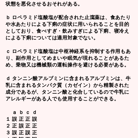
状態を悪化させるおそれがある。
ｂ ロペラミド塩酸塩が配合された止瀉薬は、食あたり
や水あたりによる下痢の症状に用いられることを目的
としており、食べすぎ・飲みすぎによる下痢、寝冷え
による下痢については適用対象でない。
ｃ ロペラミド塩酸塩は中枢神経系を抑制する作用もあ
り、副作用としてめまいや眠気が現れることがあるた
め、乗物又は機械類の運転操作を避ける必要がある。
ｄ タンニン酸アルブミンに含まれるアルブミンは、牛
乳に含まれるタンパク質（カゼイン）から精製された
成分であるが、タンニン酸と化合しているので牛乳に
アレルギーがある人でも使用することができる。
ａ ｂ ｃ ｄ
１ 誤 正 正 誤
２ 正 誤 正 正
３ 誤 正 誤 正