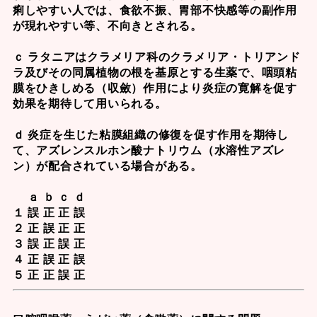
痢しやすい人では、食欲不振、胃部不快感等の副作用
が現れやすい等、不向きとされる。
ｃ ラタニアはクラメリア科のクラメリア・トリアンド
ラ及びその同属植物の根を基原とする生薬で、咽頭粘
膜をひきしめる（収斂）作用により炎症の寛解を促す
効果を期待して用いられる。
ｄ 炎症を生じた粘膜組織の修復を促す作用を期待し
て、アズレンスルホン酸ナトリウム（水溶性アズレ
ン）が配合されている場合がある。
ａ ｂ ｃ ｄ
１ 誤 正 正 誤
２ 正 誤 正 正
３ 誤 正 誤 正
４ 正 誤 正 誤
５ 正 正 誤 正