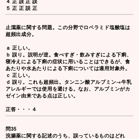
４ 正 誤 正 誤
５ 正 正 誤 正
止瀉薬に関する問題。この分野で
ロペラミド塩酸塩
は
超頻出成分。
ａ 正しい。
ｂ 誤り。説明が逆。食べすぎ・飲みすぎによる下痢、
寝冷えによる下痢の症状に用いることはできるが、食
あたりや水あたりによる下痢については適用対象外。
ｃ 正しい。
ｄ 誤り。これも超頻出。
タンニン酸アルブミン
→牛乳
アレルギーでは使用を避ける
。なお、アルブミンがカ
ゼイン由来である点は正しい。
正答・・・４
問35
浣腸薬に関する記述のうち、誤っているものはどれ