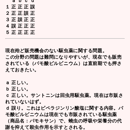
ａ ｂ ｃ ｄ
１ 正 正 正 誤
２ 正 正 誤 正
３ 正 誤 正 正
４ 誤 正 正 正
５ 正 正 正 正
現在殆ど販売機会のない駆虫薬に関する問題。
この分野の問題は難問になりやすいが、現在でも販売
されている（
パモ酸ピルビニウム
）は直前期でも押さ
えておきたい。
ａ 正しい。
ｂ 正しい。
ｃ 正しい。
サントニン
は回虫用駆虫薬。現在は市販さ
れていないはず。
ｄ 誤り。これは
ピペラジンリン酸塩
に関する内容。
パ
モ酸ピルビニウム
は現在でも市販されている駆虫薬
（商品名：パモキサン）で、
蟯虫の呼吸や栄養分の代
謝を抑えて殺虫作用を示す
とされる。