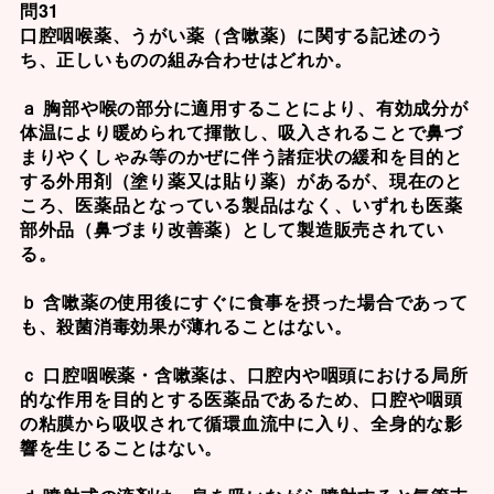
問31
口腔咽喉薬、うがい薬（含嗽薬）に関する記述のう
ち、正しいものの組み合わせはどれか。
ａ 胸部や喉の部分に適用することにより、有効成分が
体温により暖められて揮散し、吸入されることで鼻づ
まりやくしゃみ等のかぜに伴う諸症状の緩和を目的と
する外用剤（塗り薬又は貼り薬）があるが、現在のと
ころ、医薬品となっている製品はなく、いずれも医薬
部外品（鼻づまり改善薬）として製造販売されてい
る。
ｂ 含嗽薬の使用後にすぐに食事を摂った場合であって
も、殺菌消毒効果が薄れることはない。
ｃ 口腔咽喉薬・含嗽薬は、口腔内や咽頭における局所
的な作用を目的とする医薬品であるため、口腔や咽頭
の粘膜から吸収されて循環血流中に入り、全身的な影
響を生じることはない。