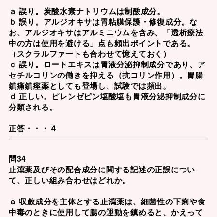
ａ 誤り。炭酸水素ナトリウムは制酸成分。
ｂ 誤り。
アルジオキサ
は胃粘膜保護・修復成分。な
お、
アルジオキサ
はアルミニウムを含み、「透析療法
中の方は使用を避ける」点も頻出ポイントである。
（
スクラルファート
も合わせて憶えておく）
ｃ 誤り。
ロートエキス
は胃液分泌抑制成分であり、ア
セチルコリンの働きを抑える（抗コリン作用）。胃腸
鎮痛鎮痙薬としても登場し、試験では頻出。
ｄ 正しい。
ピレンゼピン塩酸塩
も胃液分泌抑制成分に
分類される。
正答・・・４
問34
止瀉薬及びその配合成分に関する記述の正誤につい
て、正しい組み合わせはどれか。
ａ 収斂成分を主体とする止瀉薬は、細菌性の下痢や食
中毒のときに使用して腸の運動を鎮めると、かえって