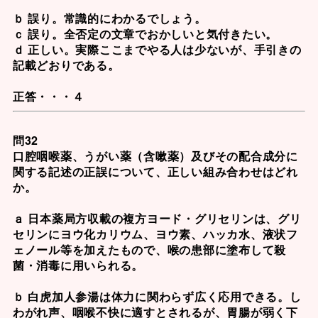
ｂ 誤り。常識的にわかるでしょう。
ｃ 誤り。全否定の文章でおかしいと気付きたい。
ｄ 正しい。実際ここまでやる人は少ないが、手引きの
記載どおりである。
正答・・・４
問32
口腔咽喉薬、うがい薬（含嗽薬）及びその配合成分に
関する記述の正誤について、正しい組み合わせはどれ
か。
ａ 日本薬局方収載の複方ヨード・グリセリンは、グリ
セリンにヨウ化カリウム、ヨウ素、ハッカ水、液状フ
ェノール等を加えたもので、喉の患部に塗布して殺
菌・消毒に用いられる。
ｂ 白虎加人参湯は体力に関わらず広く応用できる。し
わがれ声、咽喉不快に適すとされるが、胃腸が弱く下