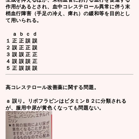
作用があるとされ、血中コレステロール異常に伴う末
梢血行障害（手足の冷え、痺れ）の緩和等を目的とし
て用いられる。
ａ ｂ ｃ ｄ
１ 正 正 誤 誤
２ 誤 正 正 誤
３ 誤 誤 正 正
４ 誤 誤 誤 正
５ 正 誤 誤 誤
高コレステロール改善薬に関する問題。
ａ 誤り。リボフラビンは
ビタミンＢ２
に分類される
が、服用中尿が黄色くなっても問題ない。