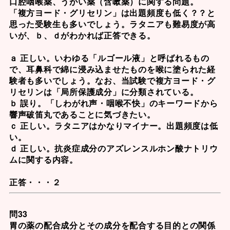
口腔咽喉薬、うがい薬（含嗽薬）に関する問題。
「複方ヨード・グリセリン」は出題頻度も低く？？と
思った受験生も多いでしょう。ラタニアも難易度が高
いが、ｂ、ｄがわかれば正答できる。
ａ 正しい。いわゆる「ルゴール液」と呼ばれるもの
で、耳鼻科で綿に浸み込ませたものを喉に塗られた経
験者も多いでしょう。なお、当試験で複方ヨード・グ
リセリンは「局所保護成分」に分類されている。
ｂ 誤り。「しわがれ声・咽喉不快」のキーワードから
響声破笛丸
であることに気づきたい。
ｃ 正しい。ラタニアはかなりマイナー。出題頻度は低
い。
ｄ 正しい。抗炎症成分の
アズレンスルホン酸ナトリウ
ム
に関する内容。
正答・・・２
問33
胃の薬の配合成分とその成分を配合する目的との関係