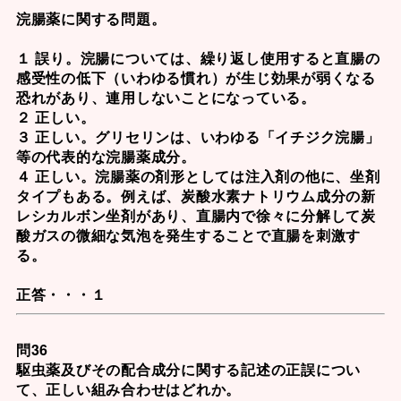
浣腸薬に関する問題。
１ 誤り。浣腸については、繰り返し使用すると直腸の
感受性の低下（いわゆる慣れ）が生じ効果が弱くなる
恐れがあり、連用しないことになっている。
２ 正しい。
３ 正しい。
グリセリン
は、いわゆる「イチジク浣腸」
等の代表的な浣腸薬成分。
４ 正しい。浣腸薬の剤形としては注入剤の他に、坐剤
タイプもある。例えば、
炭酸水素ナトリウム
成分の新
レシカルボン坐剤があり、直腸内で徐々に分解して炭
酸ガスの微細な気泡を発生することで直腸を刺激す
る。
正答・・・１
問36
駆虫薬及びその配合成分に関する記述の正誤につい
て、正しい組み合わせはどれか。