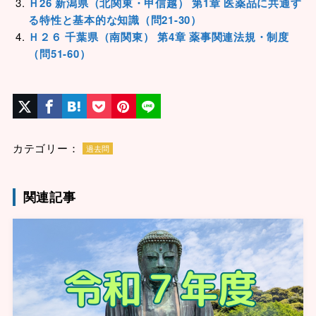
Ｈ26 新潟県（北関東・甲信越） 第1章 医薬品に共通す
る特性と基本的な知識（問21-30）
Ｈ２６ 千葉県（南関東） 第4章 薬事関連法規・制度
（問51-60）
カテゴリー：
過去問
関連記事