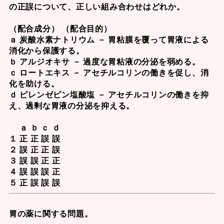
の正誤について、正しい組み合わせはどれか。
（配合成分） （配合目的）
ａ 炭酸水素ナトリウム － 胃粘膜を覆って胃液による
消化から保護する。
ｂ アルジオキサ － 過度な胃粘液の分泌を弱める。
ｃ ロートエキス － アセチルコリンの働きを促し、消
化を助ける。
ｄ ピレンゼピン塩酸塩 － アセチルコリンの働きを抑
え、過剰な胃液の分泌を抑える。
ａ ｂ ｃ ｄ
１ 正 正 誤 誤
２ 誤 正 正 誤
３ 誤 誤 正 正
４ 誤 誤 誤 正
５ 正 誤 誤 誤
胃の薬に関する問題。