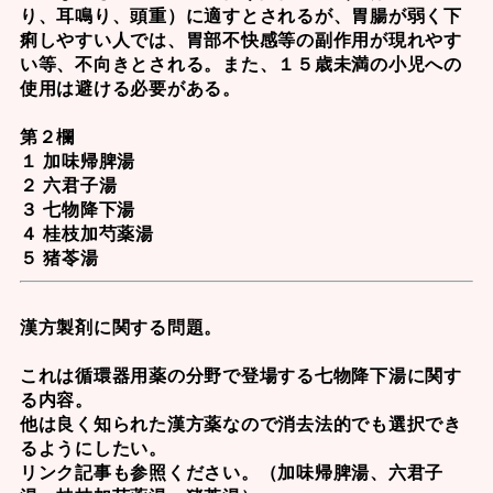
り、耳鳴り、頭重）に適すとされるが、胃腸が弱く下
痢しやすい人では、胃部不快感等の副作用が現れやす
い等、不向きとされる。また、１５歳未満の小児への
使用は避ける必要がある。
第２欄
１ 加味帰脾湯
２ 六君子湯
３ 七物降下湯
４ 桂枝加芍薬湯
５ 猪苓湯
漢方製剤に関する問題。
これは循環器用薬の分野で登場する七物降下湯に関す
る内容。
他は良く知られた漢方薬なので消去法的でも選択でき
るようにしたい。
リンク記事も参照ください。（
加味帰脾湯
、
六君子