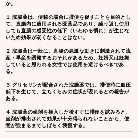
か。
１ 浣腸薬は、便秘の場合に排便を促すことを目的とし
て、直腸内に適用される医薬品であり、繰り返し使用
しても直腸の感受性の低下（いわゆる慣れ）が生じな
いため効果が弱くなることはない。
２ 浣腸薬は一般に、直腸の急激な動きに刺激されて流
産・早産を誘発するおそれがあるため、妊婦又は妊娠
していると思われる女性では使用を避けるべきであ
る。
３ グリセリンが配合された浣腸薬では、排便時に血圧
低下を生じて、立ちくらみの症状が現れるとの報告が
ある。
４ 浣腸薬の坐剤を挿入した後すぐに排便を試みると、
坐剤が排出されて効果が十分得られないことから、便
意が強まるまでしばらく我慢する。