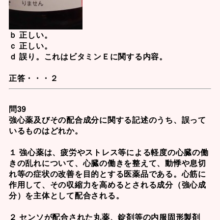
ｂ 正しい。
ｃ 正しい。
ｄ 誤り。これは
ビタミンＥ
に関する内容。
正答・・・２
問39
強心薬及びその配合成分に関する記述のうち、誤って
いるものはどれか。
１ 強心薬は、疲労やストレス等による軽度の心臓の働
きの乱れについて、心臓の働きを整えて、動悸や息切
れ等の症状の改善を目的とする医薬品である。心筋に
作用して、その収縮力を高めるとされる成分（強心成
分）を主体として配合される。
２ センソが配合された丸薬、錠剤等の内服固形製剤