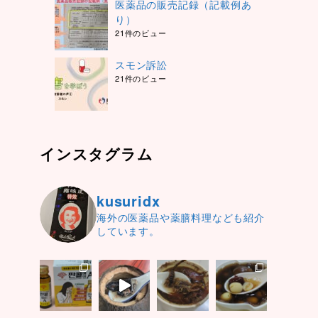
医薬品の販売記録（記載例あ
り）
21件のビュー
スモン訴訟
き
21件のビュー
インスタグラム
kusuridx
海外の医薬品や薬膳料理なども紹介
しています。