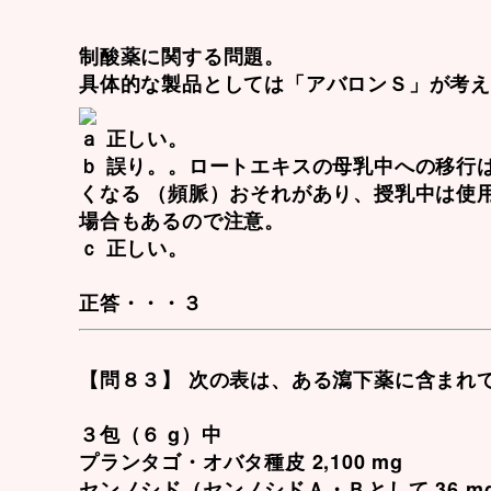
制酸薬に関する問題。
具体的な製品としては「アバロンＳ」が考
ａ 正しい。
ｂ 誤り。。
ロートエキス
の母乳中への移行
くなる （頻脈）
おそれがあり、授乳中は使
場合もあるので注意。
ｃ 正しい。
正答・・・３
【問８３】 次の表は、ある瀉下薬に含まれ
３包（６ g）中
プランタゴ・オバタ種皮 2,100 mg
センノシド（センノシドＡ・Ｂとして 36 mg） 