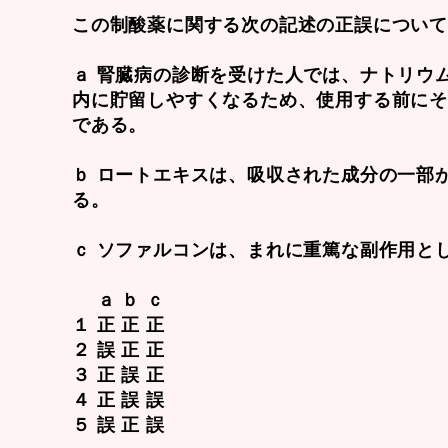
この制酸薬に関する次の記述の正誤につい
ａ 腎臓病の診断を受けた人では、ナトリウ
内に貯留しやすくなるため、使用する前に
である。
ｂ ロートエキスは、吸収された成分の一部
る。
ｃ ソファルコンは、まれに重篤な副作用と
ａ ｂ ｃ
１ 正 正 正
２ 誤 正 正
３ 正 誤 正
４ 正 誤 誤
５ 誤 正 誤