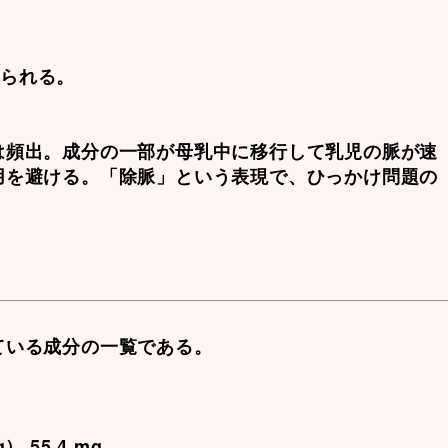
えられる。
は頻出。成分の一部が
母乳中に移行して乳児の脈が速
用を避ける。「除脈」という表現で、ひっかけ問題の
ている成分の一覧である。
55.4 mg