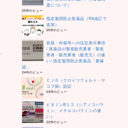
度について）
25件のビュー
指定濫用防止医薬品（R8改訂で
追加）
25件のビュー
容器・外箱等への法定表示事項
/ 医薬品の製造販売業者・製造
業者・販売業者（販売元）の違
い/ 指定濫用防止医薬品「要確
認」
24件のビュー
ＣＪＤ（クロイツフェルト・ヤ
コブ病）訴訟
23件のビュー
ビタミンB１２（シアノコバラ
ミン、メチルコバラミンの違
い）
22件のビュー