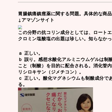
胃腸鎮痛鎮痙薬に関する問題。具体的な商
↓アマゾンサイト
この分野の抗コリン成分としては、
ロート
クロミン塩酸塩の出題は珍しい。知らなか
ａ 正しい。
ｂ 誤り。感想水酸化アルミニウムゲルは制
こと（制酸）を目的に配合される。消化管
リシロキサン
（ジメチコン）。
ｃ 正しい。
酸化マグネシウム
も制酸成分で
る。