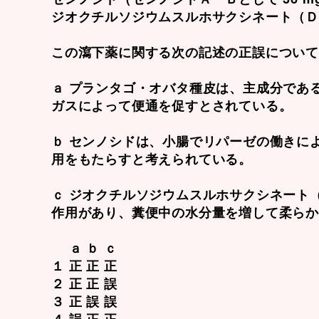
ジオクチルソジウムスルホサクシネート（ＤＳＳ
この瀉下薬に関する次の記述の正誤につい
ａ プランタゴ・オバタ種皮は、主成分であ
ガスによって便通を促すとされている。
ｂ センノシドは、小腸でリパーゼの働きに
用をもたらすと考えられている。
ｃ ジオクチルソジウムスルホサクシネート
作用があり、糞便中の水分量を増して柔ら
ａ ｂ ｃ
１ 正 正 正
２ 正 正 誤
３ 正 誤 誤
４ 誤 正 正