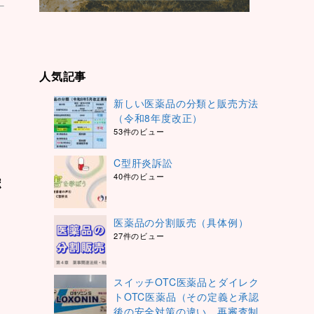
人気記事
イ
新しい医薬品の分類と販売方法
（令和8年度改正）
53件のビュー
C型肝炎訴訟
40件のビュー
ポ
医薬品の分割販売（具体例）
27件のビュー
スイッチOTC医薬品とダイレク
トOTC医薬品（その定義と承認
後の安全対策の違い、再審査制