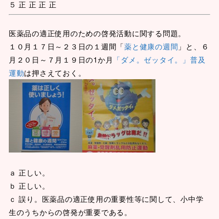
５ 正 正 正 正
医薬品の適正使用のための啓発活動に関する問題。
１０月１７日～２３日の１週間「
薬と健康の週間
」と、６
月２０日～７月１９日の1か月
「ダメ。ゼッタイ。」普及
運動
は押さえておく。
ａ 正しい。
ｂ 正しい。
ｃ 誤り。医薬品の適正使用の重要性等に関して、小中学
生のうちからの啓発が重要である。