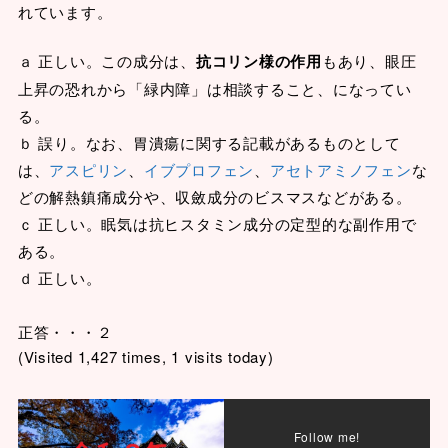
れています。
ａ 正しい。この成分は、
抗コリン様の作用
もあり、眼圧
上昇の恐れから「緑内障」は相談すること、になってい
る。
ｂ 誤り。なお、胃潰瘍に関する記載があるものとして
は、
アスピリン
、
イブプロフェン
、
アセトアミノフェン
な
どの解熱鎮痛成分や、収斂成分のビスマスなどがある。
ｃ 正しい。眠気は抗ヒスタミン成分の定型的な副作用で
ある。
ｄ 正しい。
正答・・・２
(Visited 1,427 times, 1 visits today)
Follow me!