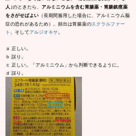
人
｣のときたら、
アルミニウムを含む胃腸薬・胃腸鎮痙薬
をさがせばよい
（長期間服用した場合に、アルミニウム脳
症の恐れがあるため）。頻出は胃腸薬の
スクラルファー
ト
、そして
アルジオキサ
。
ａ 正しい。
ｂ 誤り。
ｃ 正しい。「アルミニウム」から判断できるように。
ｄ 誤り。