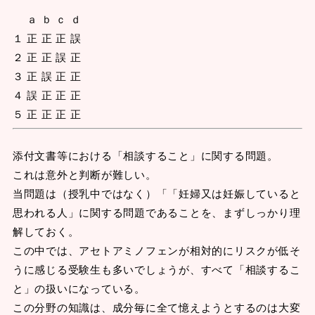
ａ ｂ ｃ ｄ
１ 正 正 正 誤
２ 正 正 誤 正
３ 正 誤 正 正
４ 誤 正 正 正
５ 正 正 正 正
添付文書等における「相談すること」に関する問題。
これは意外と判断が難しい。
当問題は（授乳中ではなく）「「妊婦又は妊娠していると
思われる人」に関する問題であることを、まずしっかり理
解しておく。
この中では、アセトアミノフェンが相対的にリスクが低そ
うに感じる受験生も多いでしょうが、すべて「相談するこ
と」の扱いになっている。
この分野の知識は、成分毎に全て憶えようとするのは大変