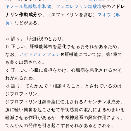
キノール塩酸塩水和物
、
フェニレフリン塩酸塩
等の
アドレ
ナリン作動成分
や、（エフェドリンを含む）
マオウ（麻
黄）
などがある。
ａ 誤り。上記解説のとおり。
ｂ 正しい。肝機能障害を悪化させるおそれがあるため。
なお、
アセトアミノフェン
✖肝機能については、第1章で
も良く出題される。
ｃ 正しい。心臓に負担をかけ、心臓病を悪化させるおそ
れがあるため。
ｄ 誤り。てんかんで「相談すること」とされているのは
ジプロフィリン。
ジプロフィリンは鎮暈薬に使用されるキサンチン系成分。
脳に軽い興奮を起こさせて平衡感覚の混乱によるめまいを
軽減させる作用があるが、中枢神経系の興奮作用により、
てんかんの発作を引き起こすおそれがあるとされる。