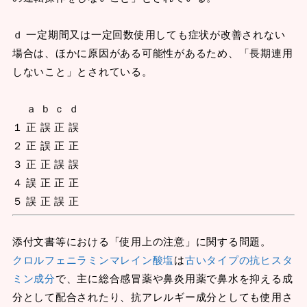
ｄ 一定期間又は一定回数使用しても症状が改善されない
場合は、ほかに原因がある可能性があるため、「長期連用
しないこと」とされている。
ａ ｂ ｃ ｄ
１ 正 誤 正 誤
２ 正 誤 正 正
３ 正 正 誤 誤
４ 誤 正 正 正
５ 誤 正 誤 正
添付文書等における「使用上の注意」に関する問題。
クロルフェニラミンマレイン酸塩
は
古いタイプの抗ヒスタ
ミン成分
で、主に総合感冒薬や鼻炎用薬で鼻水を抑える成
分として配合されたり、抗アレルギー成分としても使用さ