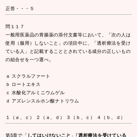
正答・・・５
問１１７
一般用医薬品の胃腸薬の添付文書等において、「次の人は
使用（服用）しないこと」の項目中に、「透析療法を受け
ている人」と記載することとされている成分の正しいもの
の組合せを一つ選べ。
ａ スクラルファート
ｂ ロートエキス
ｃ 水酸化アルミニウムゲル
ｄ アズレンスルホン酸ナトリウム
１（ａ、ｃ） ２（ａ、ｄ） ３（ｂ、ｃ） ４（ｂ、ｄ）
第5章で「
してはいけないこと
」｢
透析療法を受けている