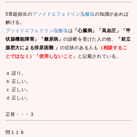
5章超頻出の
プソイドエフェドリン塩酸塩
の知識があれば
解ける。
プソイドエフェドリン塩酸塩
は
「心臓病」「高血圧」「甲
状腺機能障害」「糖尿病」
の診断を受けた人の他、
「前立
腺肥大による排尿困難 」
の症状のある人も
（相談するこ
とではなく）「使用しないこと」
と記載されている。
ａ 誤り。
ｂ 正しい。
ｃ 正しい。
ｄ 正しい。
正答・・・３
問１１６