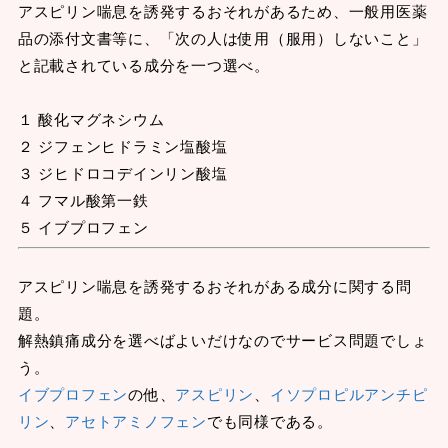
アスピリン喘息を誘発するおそれがあるため、一般用医薬
品の添付文書等に、「次の人は使用（服用）しないこと」
と記載されている成分を一つ選べ。
１ 酸化マグネシウム
２ ジフェンヒドラミン塩酸塩
３ ジヒドロコデインリン酸塩
４ フマル酸第一鉄
５ イブプロフェン
アスピリン喘息を誘発するおそれがある成分に関する問
題。
解熱鎮痛成分を選べばよいだけなのでサービス問題でしょ
う。
イブプロフェン
の他、
アスピリン
、
イソプロピルアンチピ
リン
、
アセトアミノフェン
でも同様である。