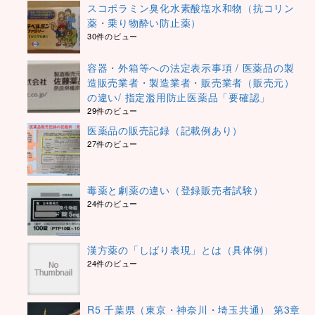
スコポラミン臭化水素酸塩水和物（抗コリン
薬・乗り物酔い防止薬）
30件のビュー
容器・外箱等への法定表示事項 / 医薬品の製
造販売業者・製造業者・販売業者（販売元）
の違い/ 指定濫用防止医薬品「要確認」
29件のビュー
医薬品の販売記録（記載例あり）
27件のビュー
毒薬と劇薬の違い（登録販売者試験）
24件のビュー
漢方薬の「しばり表現」とは（具体例）
24件のビュー
R5 千葉県（東京・神奈川・埼玉共通） 第3章