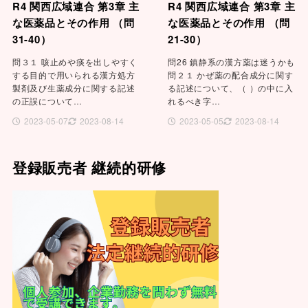
R4 関西広域連合 第3章 主
R4 関西広域連合 第3章 主
な医薬品とその作用 （問
な医薬品とその作用 （問
31-40）
21-30）
問３１ 咳止めや痰を出しやすく
問26 鎮静系の漢方薬は迷うかも
する目的で用いられる漢方処方
問２１ かぜ薬の配合成分に関す
製剤及び生薬成分に関する記述
る記述について、（ ）の中に入
の正誤について…
れるべき字…
2023-05-07
2023-08-14
2023-05-05
2023-08-14
登録販売者 継続的研修